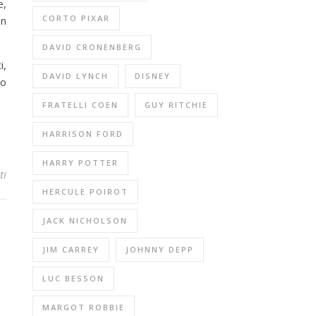
e,
CORTO PIXAR
on
DAVID CRONENBERG
i,
DAVID LYNCH
DISNEY
co
FRATELLI COEN
GUY RITCHIE
HARRISON FORD
HARRY POTTER
ti
HERCULE POIROT
JACK NICHOLSON
JIM CARREY
JOHNNY DEPP
LUC BESSON
MARGOT ROBBIE