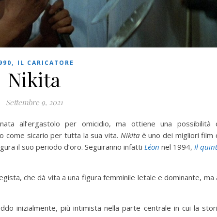
,
990
IL CARICATORE
Nikita
Settembre 9, 2021
ata all’ergastolo per omicidio, ma ottiene una possibilità 
no come sicario per tutta la sua vita.
Nikita
è uno dei migliori film 
gura il suo periodo d’oro. Seguiranno infatti
Léon
nel 1994,
Il quin
egista, che dà vita a una figura femminile letale e dominante, ma 
ddo inizialmente, più intimista nella parte centrale in cui la stor