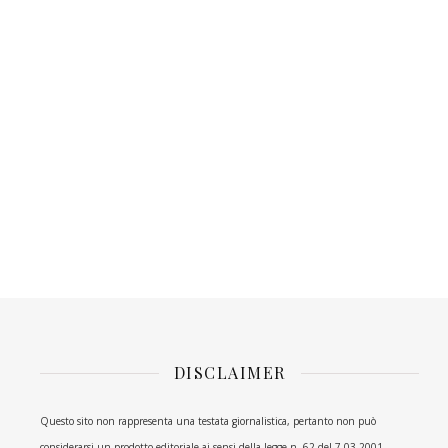
DISCLAIMER
Questo sito non rappresenta una testata giornalistica, pertanto non può
considerarsi un prodotto editoriale ai sensi della legge n. 62 del 7.03.2001.