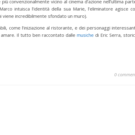
e più convenzionalmente vicino al cinema d’azione nell’ultima part
arco intuisca l’identità della sua Marie, l’eliminatore agisce c
ui viene incredibilmente sfondato un muro).
, come l’iniziazione al ristorante, e dei personaggi interessant
amare. Il tutto ben raccontato dalle
musiche
di Eric Serra, stori
0 commen