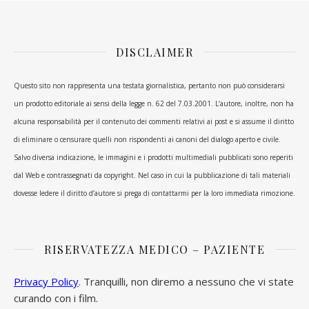
DISCLAIMER
Questo sito non rappresenta una testata giornalistica, pertanto non può considerarsi
un prodotto editoriale ai sensi della legge n. 62 del 7.03.2001. L’autore, inoltre, non ha
alcuna responsabilità per il contenuto dei commenti relativi ai post e si assume il diritto
di eliminare o censurare quelli non rispondenti ai canoni del dialogo aperto e civile.
Salvo diversa indicazione, le immagini e i prodotti multimediali pubblicati sono reperiti
dal Web e contrassegnati da copyright. Nel caso in cui la pubblicazione di tali materiali
dovesse ledere il diritto d’autore si prega di contattarmi per la loro immediata rimozione.
RISERVATEZZA MEDICO – PAZIENTE
Privacy Policy
. Tranquilli, non diremo a nessuno che vi state
curando con i film.