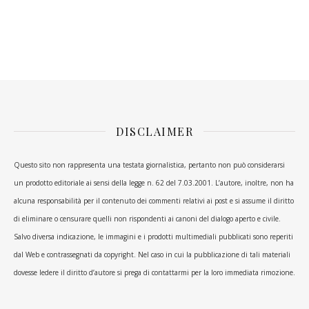
DISCLAIMER
Questo sito non rappresenta una testata giornalistica, pertanto non può considerarsi
un prodotto editoriale ai sensi della legge n. 62 del 7.03.2001. L’autore, inoltre, non ha
alcuna responsabilità per il contenuto dei commenti relativi ai post e si assume il diritto
di eliminare o censurare quelli non rispondenti ai canoni del dialogo aperto e civile.
Salvo diversa indicazione, le immagini e i prodotti multimediali pubblicati sono reperiti
dal Web e contrassegnati da copyright. Nel caso in cui la pubblicazione di tali materiali
dovesse ledere il diritto d’autore si prega di contattarmi per la loro immediata rimozione.