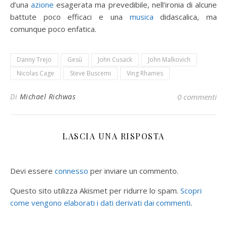
d’una
azione
esagerata ma prevedibile, nell’ironia di alcune
battute poco efficaci e una
musica
didascalica, ma
comunque poco enfatica.
Danny Trejo
Gesù
John Cusack
John Malkovich
Nicolas Cage
Steve Buscemi
Ving Rhames
Di
Michael Richwas
0 commenti
LASCIA UNA RISPOSTA
Devi essere
connesso
per inviare un commento.
Questo sito utilizza Akismet per ridurre lo spam.
Scopri
come vengono elaborati i dati derivati dai commenti
.