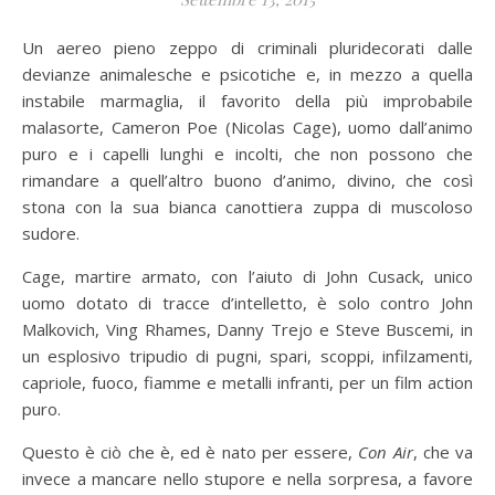
Un aereo pieno zeppo di criminali pluridecorati dalle
devianze animalesche e psicotiche e, in mezzo a quella
instabile marmaglia, il favorito della più improbabile
malasorte, Cameron Poe (Nicolas Cage), uomo dall’animo
puro e i capelli lunghi e incolti, che non possono che
rimandare a quell’altro buono d’animo, divino, che così
stona con la sua bianca canottiera zuppa di muscoloso
sudore.
Cage, martire armato, con l’aiuto di John Cusack, unico
uomo dotato di tracce d’intelletto, è solo contro John
Malkovich, Ving Rhames, Danny Trejo e Steve Buscemi, in
un esplosivo tripudio di pugni, spari, scoppi, infilzamenti,
capriole, fuoco, fiamme e metalli infranti, per un film action
puro.
Questo è ciò che è, ed è nato per essere,
Con Air
, che va
invece a mancare nello stupore e nella sorpresa, a favore