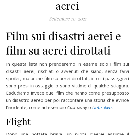
aerei
Settembre 10, 2021
Film sui disastri aerei e
film su aerei dirottati
In questa lista non prenderemo in esame solo i film sui
disastri aerei, rischiati o avvenuti che siano, senza farvi
spoiler, ma anche film su aerei dirottati, in cui i passeggeri
sono presi in ostaggio o sono vittime di qualche sciagura.
Escludiamo invece quei film che hanno come presupposto
un disastro aereo per poi raccontare una storia che evince
l’incidente, come ad esempio
Cast away
o
Unbroken
.
Flight
Dopo una nottata brava, un pilota d’aerei assume il