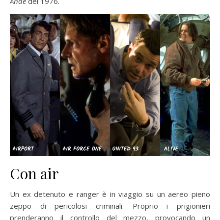
Ande
del 1976.
Con air
Un ex detenuto e ranger è in viaggio su un aereo pieno
zeppo di pericolosi criminali. Proprio i prigionieri
prenderanno il controllo del mezzo, provocando un