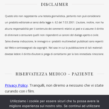
DISCLAIMER
Questo sito non rappresenta una testata giornalistica, pertanto non può considerarsi
un prodotto editoriale ai sensi della legge n. 62 del 7.03.2001. L’autore, inoltre, non ha
alcuna responsabilità per il contenuto dei commenti relativi ai post e si assume il diritto
di eliminare o censurare quelli non rispondenti ai canoni del dialogo aperto e civile.
Salvo diversa indicazione, le immagini e i prodotti multimediali pubblicati sono reperiti
dal Web e contrassegnati da copyright. Nel caso in cui la pubblicazione di tali materiali
dovesse ledere il diritto d’autore si prega di contattarmi per la loro immediata rimozione.
RISERVATEZZA MEDICO – PAZIENTE
Privacy Policy
. Tranquilli, non diremo a nessuno che vi state
curando con i film.
Utilizziamo i cookie per essere sicuri che tu possa avere la
migliore esperienza sul nostro sito. Se continui ad utilizzare