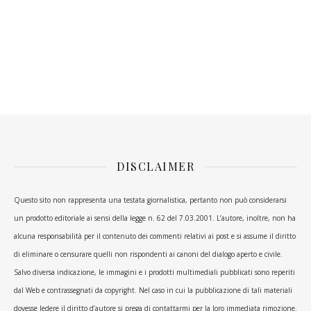
DISCLAIMER
Questo sito non rappresenta una testata giornalistica, pertanto non può considerarsi
un prodotto editoriale ai sensi della legge n. 62 del 7.03.2001. L’autore, inoltre, non ha
alcuna responsabilità per il contenuto dei commenti relativi ai post e si assume il diritto
di eliminare o censurare quelli non rispondenti ai canoni del dialogo aperto e civile.
Salvo diversa indicazione, le immagini e i prodotti multimediali pubblicati sono reperiti
dal Web e contrassegnati da copyright. Nel caso in cui la pubblicazione di tali materiali
dovesse ledere il diritto d’autore si prega di contattarmi per la loro immediata rimozione.