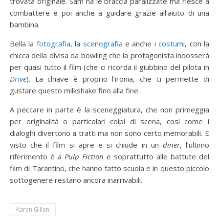
trovata originale. Sam ha le braccia paralizzate ma riesce a
combattere e poi anche a guidare grazie all’aiuto di una
bambina.
Bella la
fotografia
, la
scenografia
e anche i
costumi
, con la
chicca della divisa da bowling che la protagonista indosserà
per quasi tutto il film (che ci ricorda il giubbino del pilota in
Drive
). La chiave è proprio l’ironia, che ci permette di
gustare questo milkshake fino alla fine.
A peccare in parte è la sceneggiatura, che non primeggia
per originalità o particolari colpi di scena, così come i
dialoghi divertono a tratti ma non sono certo memorabili. E
visto che il film si apre e si chiude in un
diner
, l’ultimo
riferimento è a
Pulp Fiction
e soprattutto alle battute del
film di Tarantino, che hanno fatto scuola e in questo piccolo
sottogenere restano ancora inarrivabili.
Karen Gillan