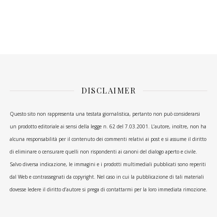
DISCLAIMER
Questo sito non rappresenta una testata giornalistica, pertanto non può considerarsi
un prodotto editoriale ai sensi della legge n. 62 del 7.03.2001. L’autore, inoltre, non ha
alcuna responsabilità per il contenuto dei commenti relativi ai post e si assume il diritto
di eliminare o censurare quelli non rispondenti ai canoni del dialogo aperto e civile.
Salvo diversa indicazione, le immagini e i prodotti multimediali pubblicati sono reperiti
dal Web e contrassegnati da copyright. Nel caso in cui la pubblicazione di tali materiali
dovesse ledere il diritto d’autore si prega di contattarmi per la loro immediata rimozione.