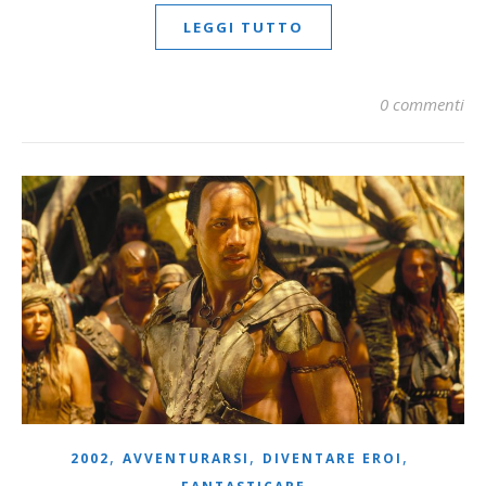
LEGGI TUTTO
0 commenti
,
,
,
2002
AVVENTURARSI
DIVENTARE EROI