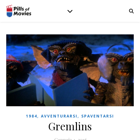
,
,
1984
AVVENTURARSI
SPAVENTARSI
Gremlins
Gennaio 4, 2016