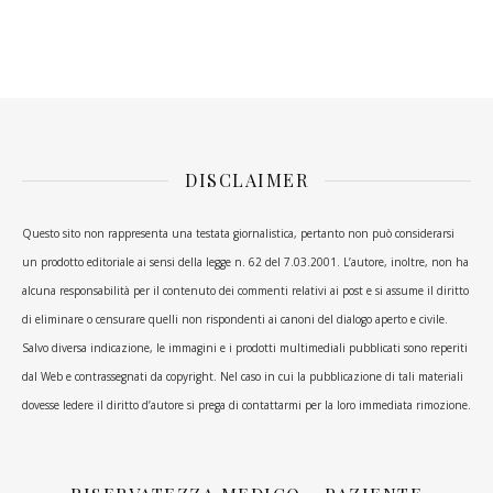
DISCLAIMER
Questo sito non rappresenta una testata giornalistica, pertanto non può considerarsi
un prodotto editoriale ai sensi della legge n. 62 del 7.03.2001. L’autore, inoltre, non ha
alcuna responsabilità per il contenuto dei commenti relativi ai post e si assume il diritto
di eliminare o censurare quelli non rispondenti ai canoni del dialogo aperto e civile.
Salvo diversa indicazione, le immagini e i prodotti multimediali pubblicati sono reperiti
dal Web e contrassegnati da copyright. Nel caso in cui la pubblicazione di tali materiali
dovesse ledere il diritto d’autore si prega di contattarmi per la loro immediata rimozione.