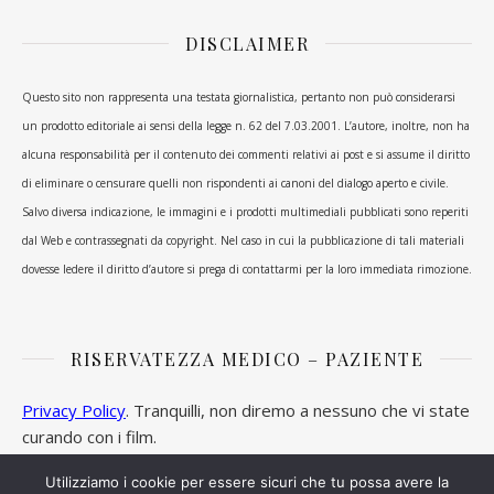
DISCLAIMER
Questo sito non rappresenta una testata giornalistica, pertanto non può considerarsi
un prodotto editoriale ai sensi della legge n. 62 del 7.03.2001. L’autore, inoltre, non ha
alcuna responsabilità per il contenuto dei commenti relativi ai post e si assume il diritto
di eliminare o censurare quelli non rispondenti ai canoni del dialogo aperto e civile.
Salvo diversa indicazione, le immagini e i prodotti multimediali pubblicati sono reperiti
dal Web e contrassegnati da copyright. Nel caso in cui la pubblicazione di tali materiali
dovesse ledere il diritto d’autore si prega di contattarmi per la loro immediata rimozione.
RISERVATEZZA MEDICO – PAZIENTE
Privacy Policy
. Tranquilli, non diremo a nessuno che vi state
curando con i film.
Utilizziamo i cookie per essere sicuri che tu possa avere la