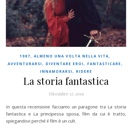
,
,
1987
ALMENO UNA VOLTA NELLA VITA
,
,
,
AVVENTURARSI
DIVENTARE EROI
FANTASTICARE
,
INNAMORARSI
RIDERE
La storia fantastica
Dicembre 17, 2019
In questa recensione facciamo un paragone tra La storia
fantastica e La principessa sposa, film da cui è tratto,
spiegandovi perché il film è un cult.