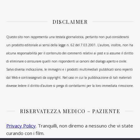
DISCLAIMER
Questo sito non rappresenta una testata giornalistica, pertanto non può considerarsi
un prodotto editoriale ai sensi della legge n. 62 del 7.03.2001. L’autore, inoltre, non ha
alcuna responsabilità per il contenuto dei commenti relativi ai post e si assume il diritto
di eliminare o censurare quelli non rispondenti ai canoni del dialogo aperto e civile.
Salvo diversa indicazione, le immagini e i prodotti multimediali pubblicati sono reperiti
dal Web e contrassegnati da copyright. Nel caso in cui la pubblicazione di tali materiali
dovesse ledere il diritto d’autore si prega di contattarmi per la loro immediata rimozione.
RISERVATEZZA MEDICO – PAZIENTE
Privacy Policy
. Tranquilli, non diremo a nessuno che vi state
curando con i film.