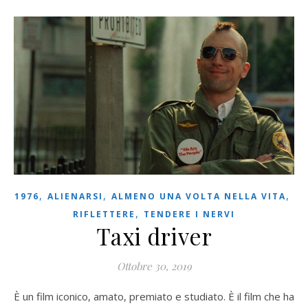
,
,
,
1976
ALIENARSI
ALMENO UNA VOLTA NELLA VITA
,
RIFLETTERE
TENDERE I NERVI
Taxi driver
Ottobre 30, 2019
È un film iconico, amato, premiato e studiato. È il film che ha