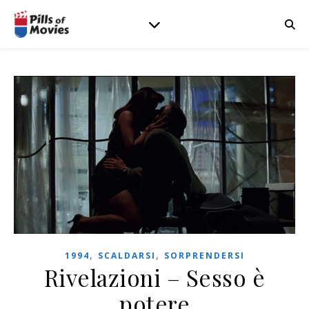
,
,
1994
SCALDARSI
SORPRENDERSI
Rivelazioni – Sesso è
potere