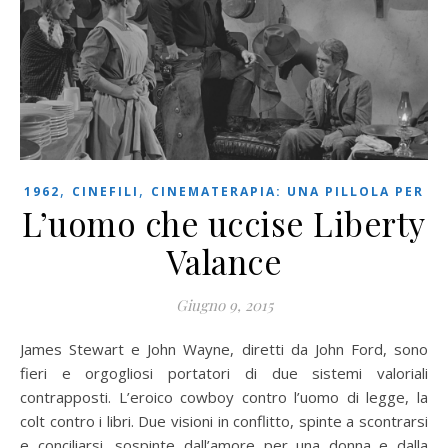
,
,
1962
CINEFILI
CINEMATERAPIA: UNA PILLOLA PER
L’uomo che uccise Liberty
Valance
Giugno 9, 2015
James Stewart e John Wayne, diretti da John Ford, sono
fieri e orgogliosi portatori di due sistemi valoriali
contrapposti. L’eroico cowboy contro l’uomo di legge, la
colt contro i libri. Due visioni in conflitto, spinte a scontrarsi
e conciliarsi, sospinte dall’amore per una donna e dalla