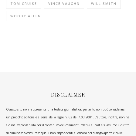
TOM CRUISE
VINCE VAUGHN
WILL SMITH
WOODY ALLEN
DISCLAIMER
Questo sito non rappresenta una testata giornalistica, pertanto non può considerarsi
un prodotto editoriale ai sensi della legge n. 62 del 7.03.2001. L’autore, inoltre, non ha
alcuna responsabilità per il contenuto dei commenti relativi ai post e si assume il diritto
di eliminare o censurare quelli non rispondenti ai canoni del dialogo aperto e civile.