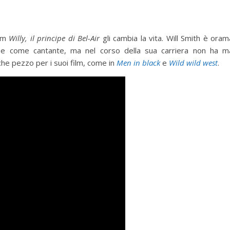
com
Willy, il principe di Bel-Air
gli cambia la vita. Will Smith è oram
he come cantante, ma nel corso della sua carriera non ha m
che pezzo per i suoi film, come in
Men in black
e
Wild wild west
.