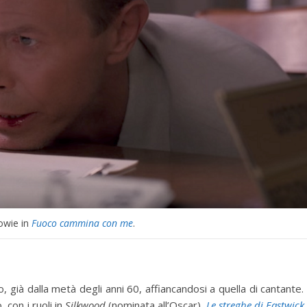
owie in
Fuoco cammina con me
.
o, già dalla metà degli anni 60, affiancandosi a quella di cantante.
 con i ruoli in
Silkwood
(nominata all’Oscar),
Le streghe di Eastwick