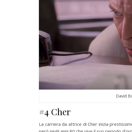
David B
#4 Cher
La carriera da attrice di Cher inizia prestissim
però negli anni 80 che vive il suo periodo d’oro,