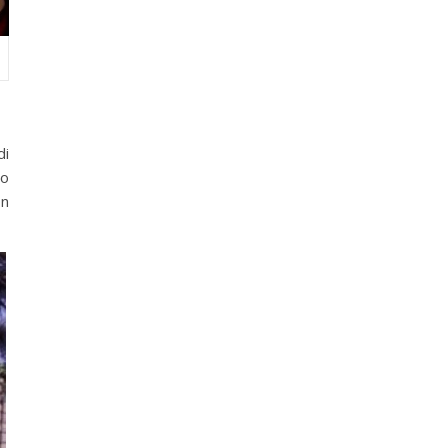
di
co
on