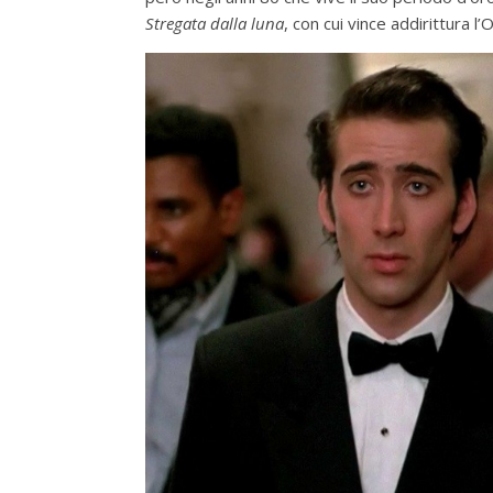
Stregata dalla luna
, con cui vince addirittura l