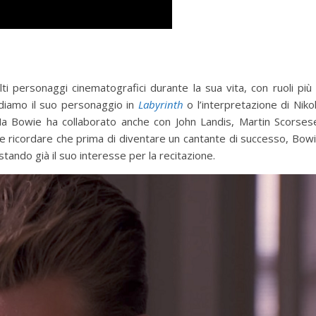
 personaggi cinematografici durante la sua vita, con ruoli più
rdiamo il suo personaggio in
Labyrinth
o l’interpretazione di Niko
a Bowie ha collaborato anche con John Landis, Martin Scorses
 ricordare che prima di diventare un cantante di successo, Bow
ando già il suo interesse per la recitazione.