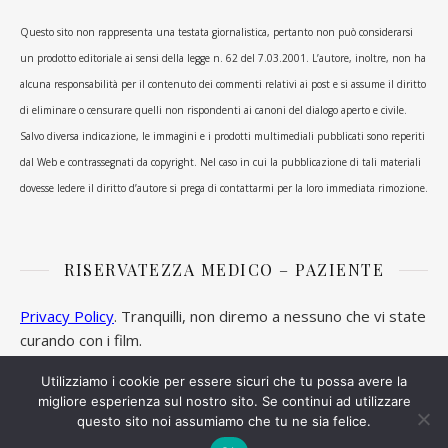
Questo sito non rappresenta una testata giornalistica, pertanto non può considerarsi
un prodotto editoriale ai sensi della legge n. 62 del 7.03.2001. L’autore, inoltre, non ha
alcuna responsabilità per il contenuto dei commenti relativi ai post e si assume il diritto
di eliminare o censurare quelli non rispondenti ai canoni del dialogo aperto e civile.
Salvo diversa indicazione, le immagini e i prodotti multimediali pubblicati sono reperiti
dal Web e contrassegnati da copyright. Nel caso in cui la pubblicazione di tali materiali
dovesse ledere il diritto d’autore si prega di contattarmi per la loro immediata rimozione.
RISERVATEZZA MEDICO – PAZIENTE
Privacy Policy
. Tranquilli, non diremo a nessuno che vi state
curando con i film.
Utilizziamo i cookie per essere sicuri che tu possa avere la
migliore esperienza sul nostro sito. Se continui ad utilizzare
questo sito noi assumiamo che tu ne sia felice.
Ashe Tema di
WP Royal
.