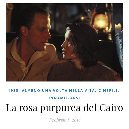
,
,
,
1985
ALMENO UNA VOLTA NELLA VITA
CINEFILI
INNAMORARSI
La rosa purpurea del Cairo
Febbraio 8, 2016