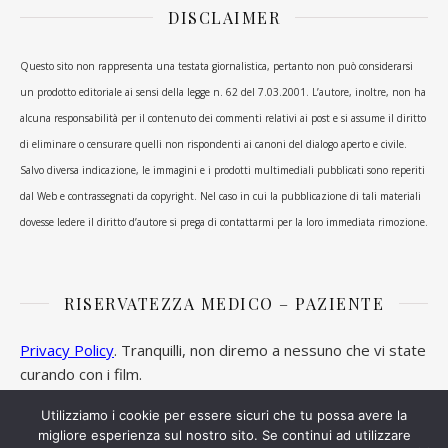
DISCLAIMER
Questo sito non rappresenta una testata giornalistica, pertanto non può considerarsi
un prodotto editoriale ai sensi della legge n. 62 del 7.03.2001. L’autore, inoltre, non ha
alcuna responsabilità per il contenuto dei commenti relativi ai post e si assume il diritto
di eliminare o censurare quelli non rispondenti ai canoni del dialogo aperto e civile.
Salvo diversa indicazione, le immagini e i prodotti multimediali pubblicati sono reperiti
dal Web e contrassegnati da copyright. Nel caso in cui la pubblicazione di tali materiali
dovesse ledere il diritto d’autore si prega di contattarmi per la loro immediata rimozione.
RISERVATEZZA MEDICO – PAZIENTE
Privacy Policy
. Tranquilli, non diremo a nessuno che vi state
curando con i film.
Utilizziamo i cookie per essere sicuri che tu possa avere la
migliore esperienza sul nostro sito. Se continui ad utilizzare