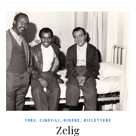
,
,
,
1983
CINEFILI
RIDERE
RIFLETTERE
Zelig