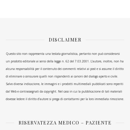
DISCLAIMER
Questo sito non rappresenta una testata giornalistica, pertanto non può considerarsi
un prodotto editoriale ai sensi della legge n. 62 del 7.03.2001. L’autore, inoltre, non ha
alcuna responsabilità per il contenuto dei commenti relativi ai post e si assume il diritto
di eliminare o censurare quelli non rispondenti ai canoni del dialogo aperto e civile.
Salvo diversa indicazione, le immagini e i prodotti multimediali pubblicati sono reperiti
dal Web e contrassegnati da copyright. Nel caso in cui la pubblicazione di tali materiali
dovesse ledere il diritto d’autore si prega di contattarmi per la loro immediata rimozione.
RISERVATEZZA MEDICO – PAZIENTE