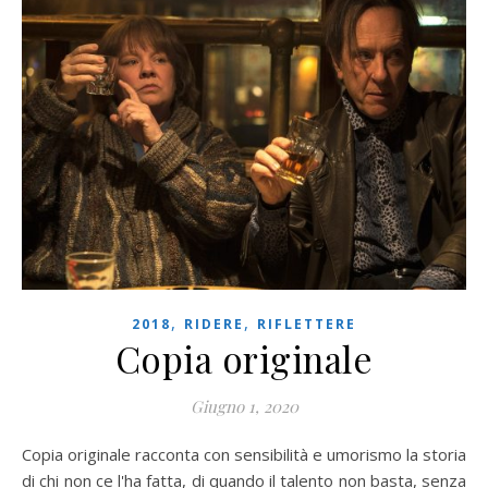
,
,
2018
RIDERE
RIFLETTERE
Copia originale
Giugno 1, 2020
Copia originale racconta con sensibilità e umorismo la storia
di chi non ce l'ha fatta, di quando il talento non basta, senza