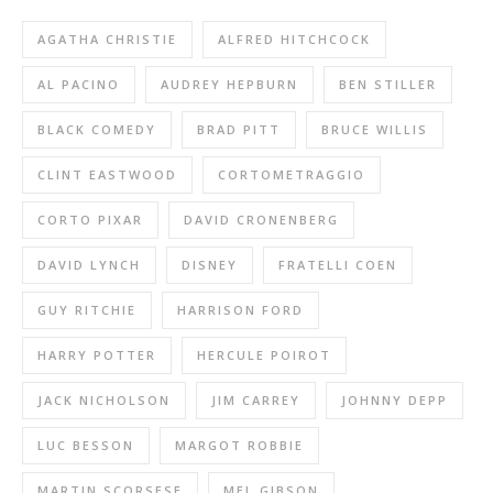
AGATHA CHRISTIE
ALFRED HITCHCOCK
AL PACINO
AUDREY HEPBURN
BEN STILLER
BLACK COMEDY
BRAD PITT
BRUCE WILLIS
CLINT EASTWOOD
CORTOMETRAGGIO
CORTO PIXAR
DAVID CRONENBERG
DAVID LYNCH
DISNEY
FRATELLI COEN
GUY RITCHIE
HARRISON FORD
HARRY POTTER
HERCULE POIROT
JACK NICHOLSON
JIM CARREY
JOHNNY DEPP
LUC BESSON
MARGOT ROBBIE
MARTIN SCORSESE
MEL GIBSON